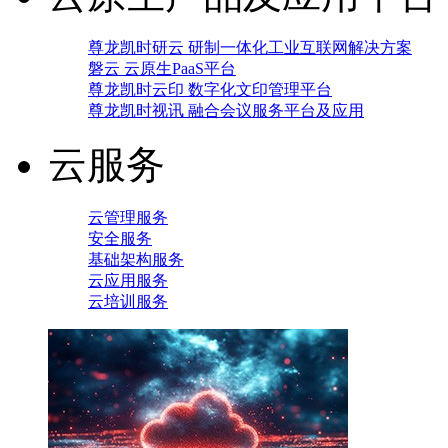
尊龙凯时研云 研制一体化工业互联网解决方案
磐云 云原生PaaS平台
尊龙凯时云印 数字化文印管理平台
尊龙凯时视讯 融合会议服务平台及应用
云服务
云管理服务
安全服务
基础架构服务
云应用服务
云培训服务