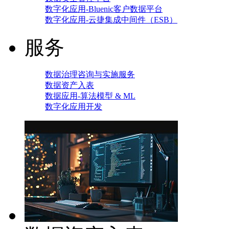
数字化应用-Bluenic客户数据平台
数字化应用-云捷集成中间件（ESB）
服务
数据治理咨询与实施服务
数据资产入表
数据应用-算法模型 & ML
数字化应用开发