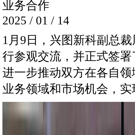
业务合作
2025 / 01 / 14
1月9日，兴图新科副总
行参观交流，并正式签署
进一步推动双方在各自领
业务领域和市场机会，实