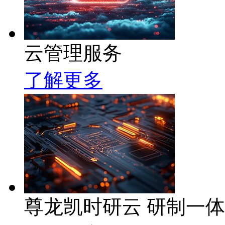
云管理服务
了解更多
尊龙凯时研云 研制一