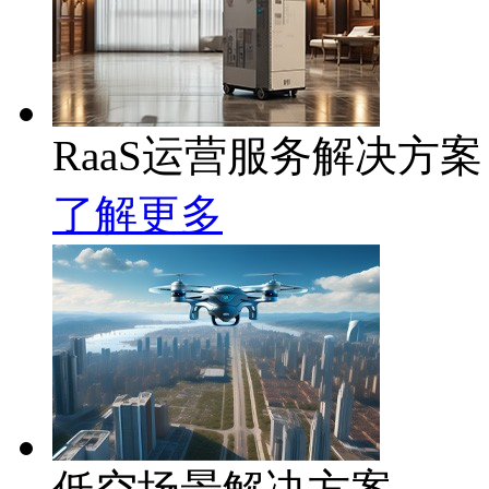
RaaS运营服务解决方案
了解更多