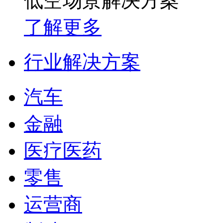
低空场景解决方案
了解更多
行业解决方案
汽车
金融
医疗医药
零售
运营商