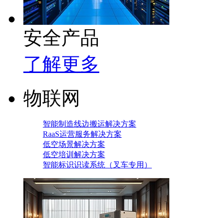
安全产品
了解更多
物联网
智能制造线边搬运解决方案
RaaS运营服务解决方案
低空场景解决方案
低空培训解决方案
智能标识识读系统（叉车专用）