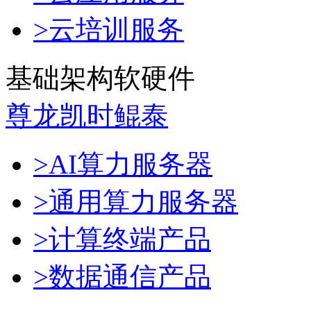
>云培训服务
基础架构软硬件
尊龙凯时鲲泰
>AI算力服务器
>通用算力服务器
>计算终端产品
>数据通信产品