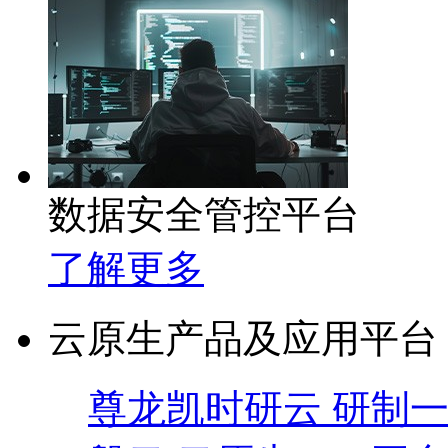
数据安全管控平台
了解更多
云原生产品及应用平台
尊龙凯时研云 研制