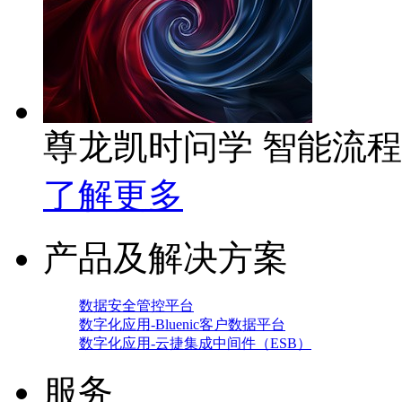
尊龙凯时问学 智能流
了解更多
产品及解决方案
数据安全管控平台
数字化应用-Bluenic客户数据平台
数字化应用-云捷集成中间件（ESB）
服务