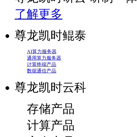
了解更多
尊龙凯时鲲泰
AI算力服务器
通用算力服务器
计算终端产品
数据通信产品
尊龙凯时云科
存储产品
计算产品