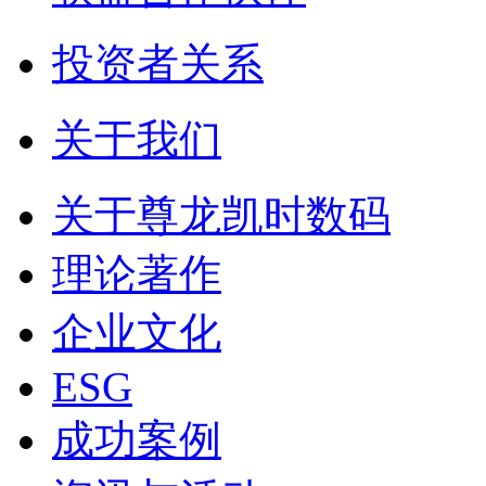
投资者关系
关于我们
关于尊龙凯时数码
理论著作
企业文化
ESG
成功案例